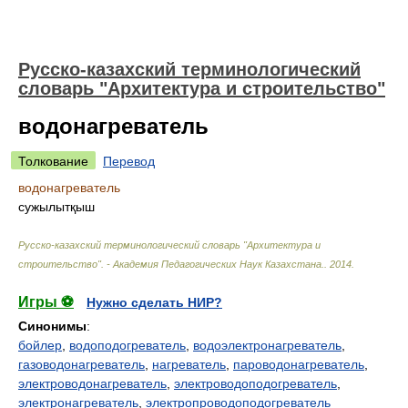
Русско-казахский терминологический
словарь "Архитектура и строительство"
водонагреватель
Толкование
Перевод
водонагреватель
сужылытқыш
Русско-казахский терминологический словарь "Архитектура и
строительство". - Академия Педагогических Наук Казахстана.
.
2014
.
Игры ⚽
Нужно сделать НИР?
Синонимы
:
бойлер
,
водоподогреватель
,
водоэлектронагреватель
,
газоводонагреватель
,
нагреватель
,
пароводонагреватель
,
электроводонагреватель
,
электроводоподогреватель
,
электронагреватель
,
электропроводоподогреватель